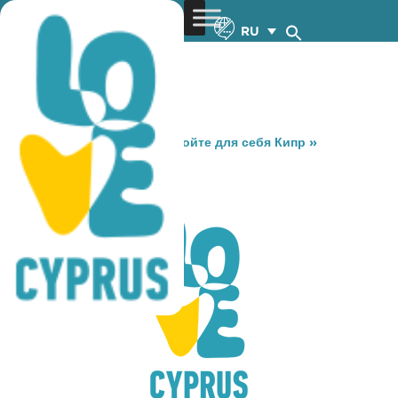
RU
You are here:
Home
»
Откройте для себя Кипр
»
Gastronomy
»
KATOI
KATOI