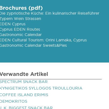
Brochures (pdf)
Die zypriotische Küche: Ein kulinarischer Reiseführer
Zypern Wein Strassen
EDEN Cyprus
Cyprus EDEN Routes
Gastronomic Calendar
EDEN Cultural Tourism: Orini Larnaka, Cyprus
Gastronomic Calendar Sweets&Pies
Verwandte Artikel
SPECTRUM SNACK BAR
KYNIGETIKOS SYLLOGOS TROULLOURIA
COFFEE ISLAND ERIMIS
DEMOKRITOS
J. K. BIGGEST SNACK BAR