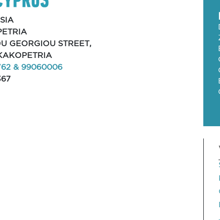
SIA
ETRIA
IOU GEORGIOU STREET,
 KAKOPETRIA
762 & 99060006
367