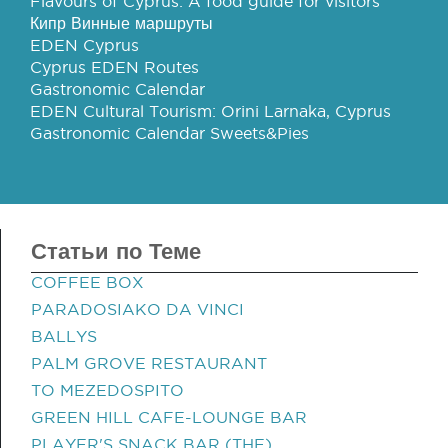
Flavours of Cyprus: A food guide for visitors
Кипр Винные маршруты
EDEN Cyprus
Cyprus EDEN Routes
Gastronomic Calendar
EDEN Cultural Tourism: Orini Larnaka, Cyprus
Gastronomic Calendar Sweets&Pies
Статьи по Теме
COFFEE BOX
PARADOSIAKO DA VINCI
BALLYS
PALM GROVE RESTAURANT
TO MEZEDOSPITO
GREEN HILL CAFE-LOUNGE BAR
PLAYER'S SNACK BAR (THE)