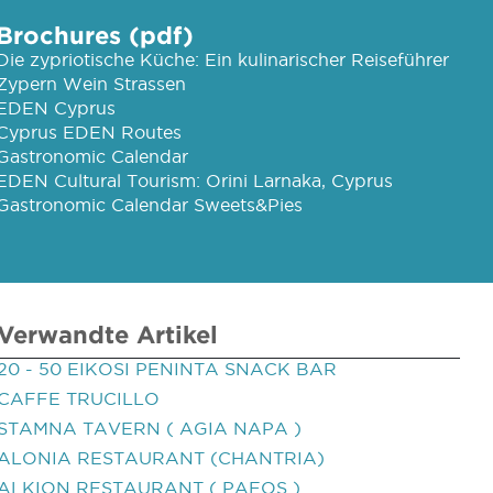
Brochures (pdf)
Die zypriotische Küche: Ein kulinarischer Reiseführer
Zypern Wein Strassen
EDEN Cyprus
Cyprus EDEN Routes
Gastronomic Calendar
EDEN Cultural Tourism: Orini Larnaka, Cyprus
Gastronomic Calendar Sweets&Pies
Verwandte Artikel
20 - 50 EIKOSI PENINTA SNACK BAR
CAFFE TRUCILLO
STAMNA TAVERN ( AGIA NAPA )
ALONIA RESTAURANT (CHANTRIA)
ALKION RESTAURANT ( PAFOS )