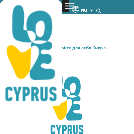
RU
You are here:
Home
»
Откройте для себя Кипр
»
Gastronomy
»
TZOGIAS
TZOGIAS