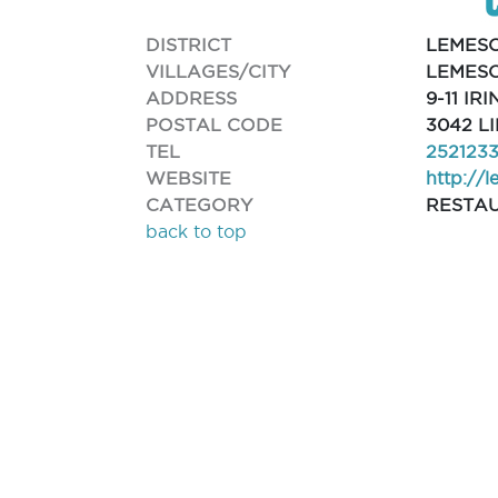
DISTRICT
LEMES
VILLAGES/CITY
LEMESO
ADDRESS
9-11 IRI
POSTAL CODE
3042 L
TEL
252123
WEBSITE
http://l
CATEGORY
RESTA
back to top