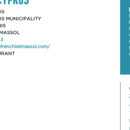
OS
S MUNICIPALITY
NIS
IMASSOL
33
efrenchielimassol.com/
URANT