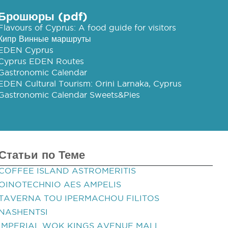
Брошюры (pdf)
Flavours of Cyprus: A food guide for visitors
Кипр Винные маршруты
EDEN Cyprus
Cyprus EDEN Routes
Gastronomic Calendar
EDEN Cultural Tourism: Orini Larnaka, Cyprus
Gastronomic Calendar Sweets&Pies
Статьи по Теме
COFFEE ISLAND ASTROMERITIS
OINOTECHNIO AES AMPELIS
TAVERNA TOU IPERMACHOU FILITOS
NASHENTSI
IMPERIAL WOK KINGS AVENUE MALL