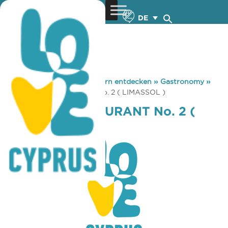
DE
You are here:
Home
»
Zypern entdecken
»
Gastronomy
»
LEFTERIS RESTAURANT No. 2 ( LIMASSOL )
LEFTERIS RESTAURANT No. 2 (
LIMASSOL )