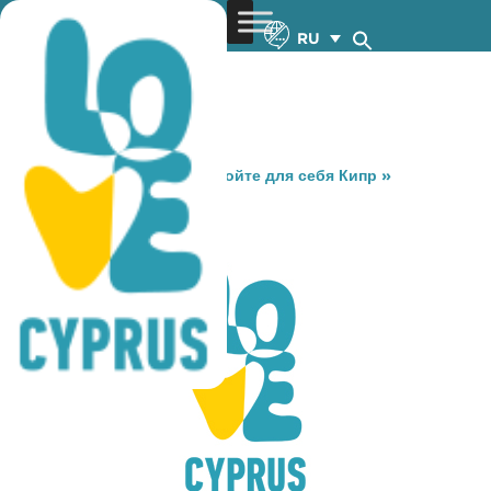
RU
You are here:
Home
»
Откройте для себя Кипр
»
Gastronomy
»
LOZAN
LOZAN