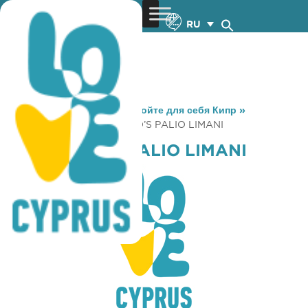
RU
You are here:
Home
»
Откройте для себя Кипр
»
Gastronomy
»
MC DONALD’S PALIO LIMANI
MC DONALD’S PALIO LIMANI