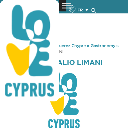
FR
You are here:
Home
»
Découvrez Chypre
»
Gastronomy
»
MC DONALD’S PALIO LIMANI
MC DONALD’S PALIO LIMANI