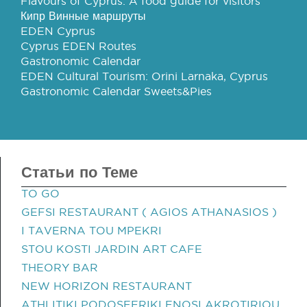
Flavours of Cyprus: A food guide for visitors
Кипр Винные маршруты
EDEN Cyprus
Cyprus EDEN Routes
Gastronomic Calendar
EDEN Cultural Tourism: Orini Larnaka, Cyprus
Gastronomic Calendar Sweets&Pies
Статьи по Теме
TO GO
GEFSI RESTAURANT ( AGIOS ATHANASIOS )
I TAVERNA TOU MPEKRI
STOU KOSTI JARDIN ART CAFE
THEORY BAR
NEW HORIZON RESTAURANT
ATHLITIKI PODOSFERIKI ENOSI AKROTIRIOU