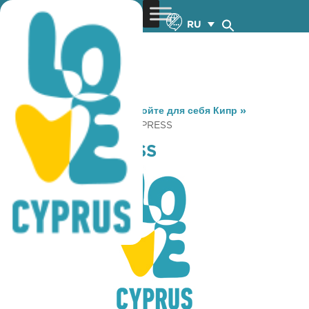
RU
You are here:
Home
»
Откройте для себя Кипр
»
Gastronomy
»
TAMALA EXPRESS
TAMALA EXPRESS