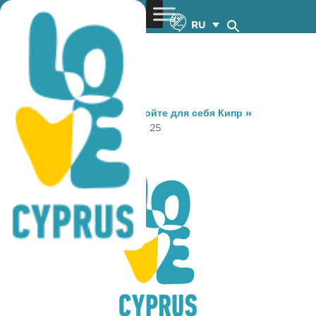
RU
You are here:
Home
»
Откройте для себя Кипр
»
Gastronomy
»
METOCHIOU 25
METOCHIOU 25