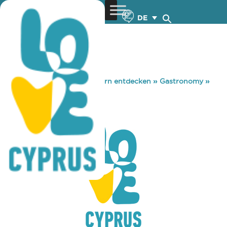
DE
You are here:
Home
»
Zypern entdecken
»
Gastronomy
»
METOCHIOU 25
METOCHIOU 25