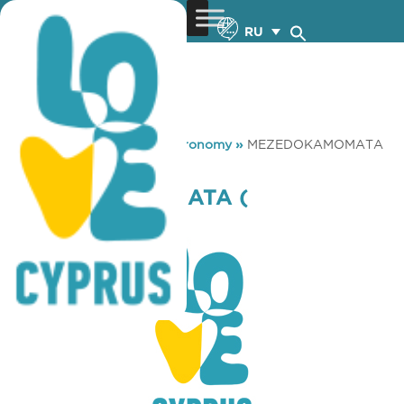
RU
You are here:
Home
»
Gastronomy
»
MEZEDOKAMOMATA
( TERSEFANOU )
MEZEDOKAMOMATA (
TERSEFANOU )