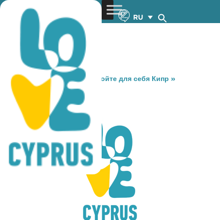
RU
You are here:
Home
»
Откройте для себя Кипр
»
Gastronomy
»
MIKEL (KITI)
MIKEL (KITI)