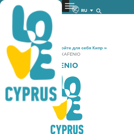
RU
You are here:
Home
»
Откройте для себя Кипр
»
Gastronomy
»
MOUSIKON KAFENIO
MOUSIKON KAFENIO