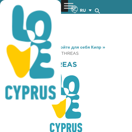
RU
You are here:
Home
»
Откройте для себя Кипр
»
Gastronomy
»
P. A. O. K. KYTHREAS
P. A. O. K. KYTHREAS