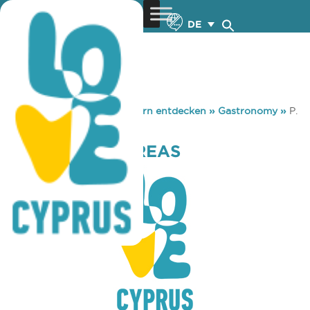
DE
You are here:
Home
»
Zypern entdecken
»
Gastronomy
»
P.
A. O. K. KYTHREAS
P. A. O. K. KYTHREAS