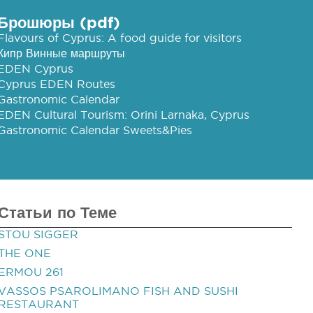
Брошюры (pdf)
Flavours of Cyprus: A food guide for visitors
Кипр Винные маршруты
EDEN Cyprus
Cyprus EDEN Routes
Gastronomic Calendar
EDEN Cultural Tourism: Orini Larnaka, Cyprus
Gastronomic Calendar Sweets&Pies
Статьи по Теме
STOU SIGGER
THE ONE
ERMOU 261
VASSOS PSAROLIMANO FISH AND SUSHI
RESTAURANT