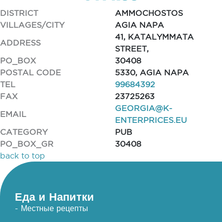
DISTRICT
AMMOCHOSTOS
VILLAGES/CITY
AGIA NAPA
41, KATALYMMATA
ADDRESS
STREET,
PO_BOX
30408
POSTAL CODE
5330, AGIA NAPA
TEL
99684392
FAX
23725263
GEORGIA@K-
EMAIL
ENTERPRICES.EU
CATEGORY
PUB
PO_BOX_GR
30408
back to top
Еда и Напитки
- Местные рецепты