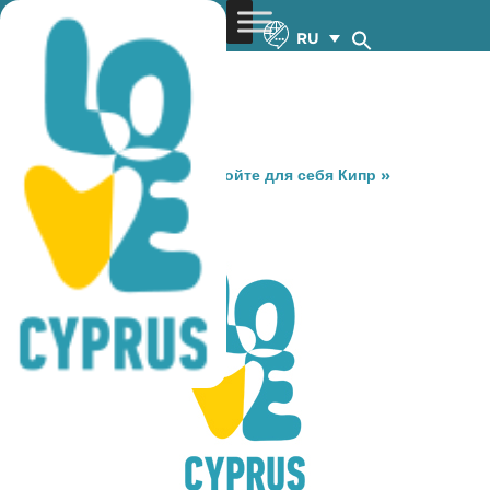
RU
You are here:
Home
»
Откройте для себя Кипр
»
Gastronomy
»
RED BAR
RED BAR