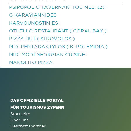
PSIPOPOLIO TAVERNAKI TOU MELI (2)
G KARAYIANNIDES
KARVOUNOSTIMIES
OTHELLO RESTAURANT ( CORAL BAY )
PIZZA HUT ( STROVOLOS )
M.D. PENTADAKTYLOS ( K. POLEMIDIA )
MIDI MODI GEORGIAN CUISINE
MANOLITO PIZZA
DAS OFFIZIELLE PORTAL
FÜR TOURISMUS ZYPERN
Startseite
Über uns
Geschäftspartner