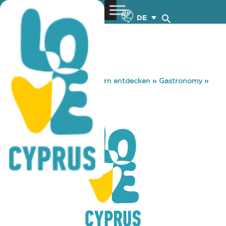
DE
You are here:
Home
»
Zypern entdecken
»
Gastronomy
»
RED BAR
RED BAR