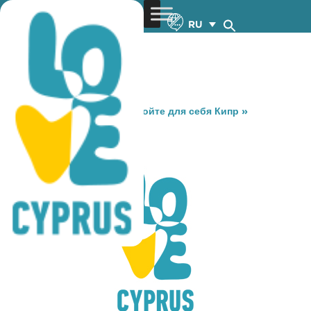
RU
You are here:
Home
»
Откройте для себя Кипр
»
Gastronomy
»
SALA THAI
SALA THAI