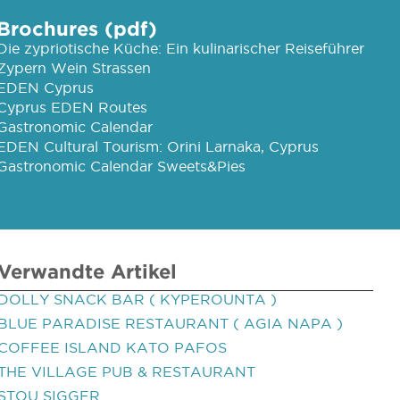
Brochures (pdf)
Die zypriotische Küche: Ein kulinarischer Reiseführer
Zypern Wein Strassen
EDEN Cyprus
Cyprus EDEN Routes
Gastronomic Calendar
EDEN Cultural Tourism: Orini Larnaka, Cyprus
Gastronomic Calendar Sweets&Pies
Verwandte Artikel
DOLLY SNACK BAR ( KYPEROUNTA )
BLUE PARADISE RESTAURANT ( AGIA NAPA )
COFFEE ISLAND KATO PAFOS
THE VILLAGE PUB & RESTAURANT
STOU SIGGER