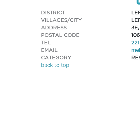
DISTRICT
LE
VILLAGES/CITY
LE
ADDRESS
3E
POSTAL CODE
10
TEL
221
EMAIL
mel
CATEGORY
RE
back to top