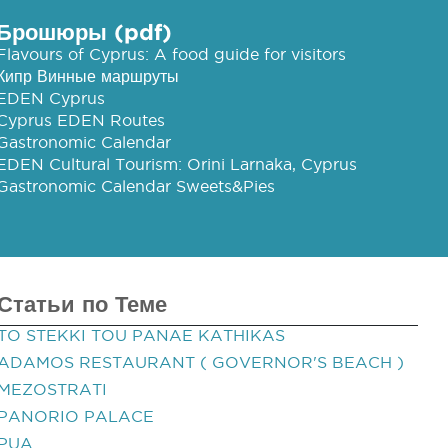
Брошюры (pdf)
Flavours of Cyprus: A food guide for visitors
Кипр Винные маршруты
EDEN Cyprus
Cyprus EDEN Routes
Gastronomic Calendar
EDEN Cultural Tourism: Orini Larnaka, Cyprus
Gastronomic Calendar Sweets&Pies
Статьи по Теме
TO STEKKI TOU PANAE KATHIKAS
ADAMOS RESTAURANT ( GOVERNOR'S BEACH )
MEZOSTRATI
PANORIO PALACE
PUA