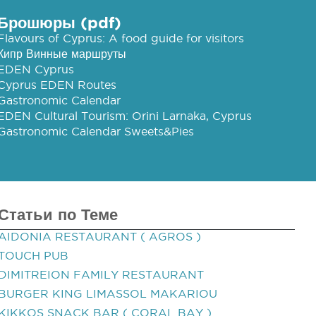
Брошюры (pdf)
Flavours of Cyprus: A food guide for visitors
Кипр Винные маршруты
EDEN Cyprus
Cyprus EDEN Routes
Gastronomic Calendar
EDEN Cultural Tourism: Orini Larnaka, Cyprus
Gastronomic Calendar Sweets&Pies
Статьи по Теме
AIDONIA RESTAURANT ( AGROS )
TOUCH PUB
DIMITREION FAMILY RESTAURANT
BURGER KING LIMASSOL MAKARIOU
KIKKOS SNACK BAR ( CORAL BAY )