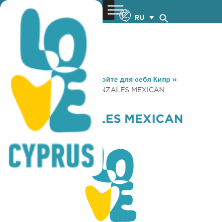
RU
You are here:
Home
»
Откройте для себя Кипр
»
Gastronomy
»
SPEEDY GONZALES MEXICAN
RESTAURANT
SPEEDY GONZALES MEXICAN
RESTAURANT