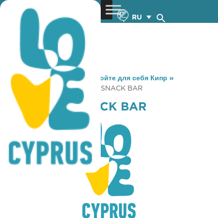
RU
You are here:
Home
»
Откройте для себя Кипр
»
Gastronomy
»
STAFILARIS SNACK BAR
STAFILARIS SNACK BAR