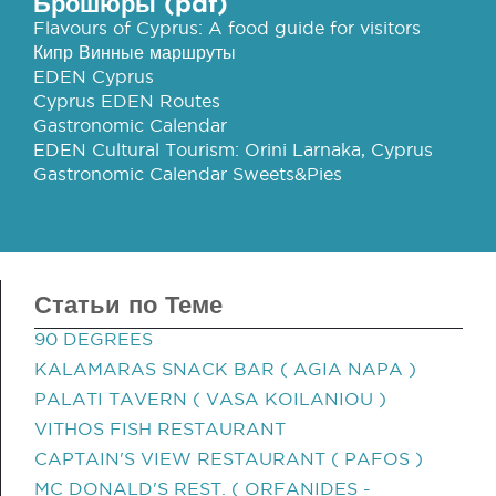
Брошюры (pdf)
Flavours of Cyprus: A food guide for visitors
Кипр Винные маршруты
EDEN Cyprus
Cyprus EDEN Routes
Gastronomic Calendar
EDEN Cultural Tourism: Orini Larnaka, Cyprus
Gastronomic Calendar Sweets&Pies
Статьи по Теме
90 DEGREES
KALAMARAS SNACK BAR ( AGIA NAPA )
PALATI TAVERN ( VASA KOILANIOU )
VITHOS FISH RESTAURANT
CAPTAIN'S VIEW RESTAURANT ( PAFOS )
MC DONALD'S REST. ( ORFANIDES -