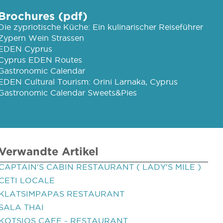
Brochures (pdf)
Die zypriotische Küche: Ein kulinarischer Reiseführer
Zypern Wein Strassen
EDEN Cyprus
Cyprus EDEN Routes
Gastronomic Calendar
EDEN Cultural Tourism: Orini Larnaka, Cyprus
Gastronomic Calendar Sweets&Pies
Verwandte Artikel
CAPTAIN'S CABIN RESTAURANT ( LADY'S MILE )
CETI LOCALE
KLATSIMPAPAS RESTAURANT
SALA THAI
KOTSIOS CAFE - RESTAURANT