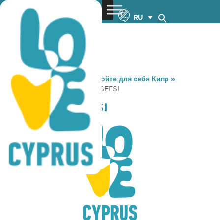
RU
You are here:
Home
»
Откройте для себя Кипр
»
Gastronomy
»
STROFI STI GEFSI
STROFI STI GEFSI