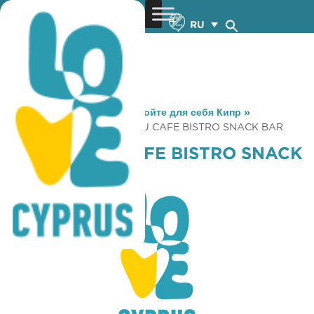
RU
You are here:
Home
»
Откройте для себя Кипр
»
Gastronomy
»
THE NASSAU CAFE BISTRO SNACK BAR
THE NASSAU CAFE BISTRO SNACK
BAR