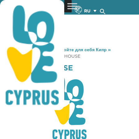
RU
You are here:
Home
»
Откройте для себя Кипр
»
Gastronomy
»
THE ROYAL HOUSE
THE ROYAL HOUSE