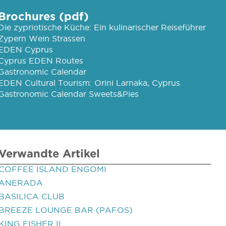
Brochures (pdf)
Die zypriotische Küche: Ein kulinarischer Reiseführer
Zypern Wein Strassen
EDEN Cyprus
Cyprus EDEN Routes
Gastronomic Calendar
EDEN Cultural Tourism: Orini Larnaka, Cyprus
Gastronomic Calendar Sweets&Pies
Verwandte Artikel
COFFEE ISLAND ENGOMI
ANERADA
BASILICA CLUB
BREEZE LOUNGE BAR (PAFOS)
KING FISHER II