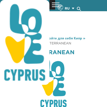
RU
You are here:
Home
»
Откройте для себя Кипр
»
Gastronomy
»
THETA MEDITERRANEAN
THETA MEDITERRANEAN