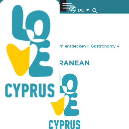
DE
You are here:
Home
»
Zypern entdecken
»
Gastronomy
»
THETA MEDITERRANEAN
THETA MEDITERRANEAN