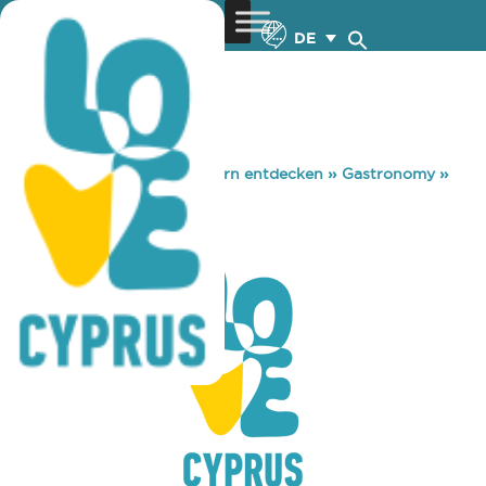
DE
You are here:
Home
»
Zypern entdecken
»
Gastronomy
»
TO KELLARI
TO KELLARI