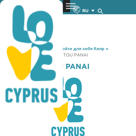
RU
You are here:
Home
»
Откройте для себя Кипр
»
Gastronomy
»
TO SPECIAL TOU PANAI
TO SPECIAL TOU PANAI