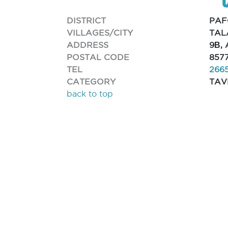
DISTRICT
PAF
VILLAGES/CITY
TAL
ADDRESS
9Β,
POSTAL CODE
857
TEL
266
CATEGORY
TAV
back to top