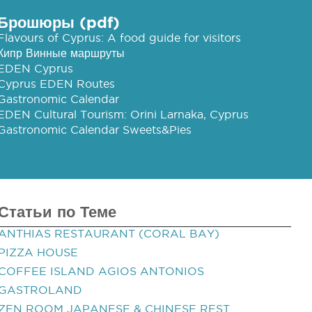
Брошюры (pdf)
Flavours of Cyprus: A food guide for visitors
Кипр Винные маршруты
EDEN Cyprus
Cyprus EDEN Routes
Gastronomic Calendar
EDEN Cultural Tourism: Orini Larnaka, Cyprus
Gastronomic Calendar Sweets&Pies
Статьи по Теме
ANTHIAS RESTAURANT (CORAL BAY)
PIZZA HOUSE
COFFEE ISLAND AGIOS ANTONIOS
GASTROLAND
ZEN ROOM JAPANESE & CHINESE REST.