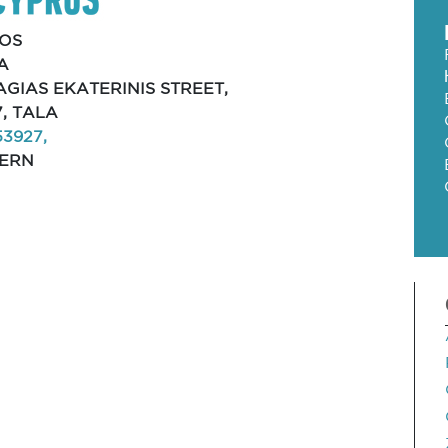
OS
A
 AGIAS EKATERINIS STREET,
7, TALA
53927,
ERN