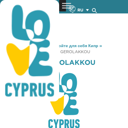
RU
You are here:
Home
»
Откройте для себя Кипр
»
Gastronomy
»
VRYSSI TOU GEROLAKKOU
VRYSSI TOU GEROLAKKOU