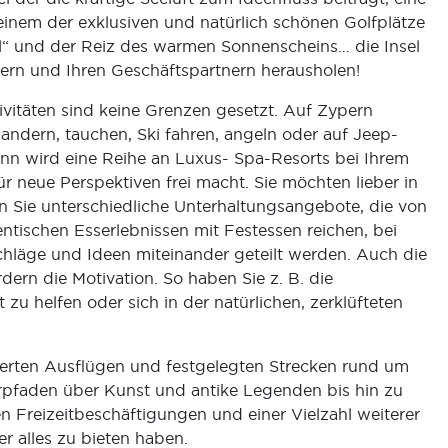
 einem der exklusiven und natürlich schönen Golfplätze
l“ und der Reiz des warmen Sonnenscheins… die Insel
tern und Ihren Geschäftspartnern herausholen!
itäten sind keine Grenzen gesetzt. Auf Zypern
wandern, tauchen, Ski fahren, angeln oder auf Jeep-
ann wird eine Reihe an Luxus- Spa-Resorts bei Ihrem
r neue Perspektiven frei macht. Sie möchten lieber in
en Sie unterschiedliche Unterhaltungsangebote, die von
tischen Esserlebnissen mit Festessen reichen, bei
chläge und Ideen miteinander geteilt werden. Auch die
rdern die Motivation. So haben Sie z. B. die
 zu helfen oder sich in der natürlichen, zerklüfteten
sierten Ausflügen und festgelegten Strecken rund um
rpfaden über Kunst und antike Legenden bis hin zu
n Freizeitbeschäftigungen und einer Vielzahl weiterer
r alles zu bieten haben.