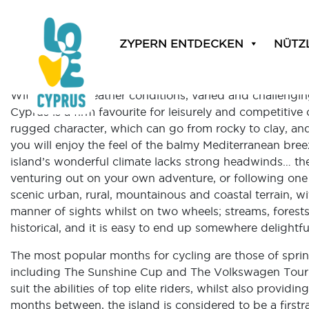
Month:
September 20
ZYPERN ENTDECKEN
NÜTZ
Cycling
Posted on
September 23, 2015
|
by
cconstantinou
|
With perfect weather conditions, varied and challenging
Cyprus is a firm favourite for leisurely and competitive c
rugged character, which can go from rocky to clay, and 
you will enjoy the feel of the balmy Mediterranean breez
island’s wonderful climate lacks strong headwinds… the
venturing out on your own adventure, or following one 
scenic urban, rural, mountainous and coastal terrain, wi
manner of sights whilst on two wheels; streams, forests, 
historical, and it is easy to end up somewhere delightf
The most popular months for cycling are those of sprin
including The Sunshine Cup and The Volkswagen Tour. 
suit the abilities of top elite riders, whilst also providi
months between, the island is considered to be a first­ra