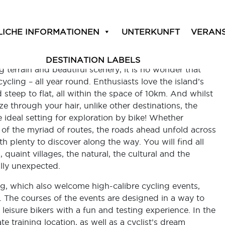
15
LICHE INFORMATIONEN
UNTERKUNFT
VERAN
Leave a Comment
DESTINATION LABELS
 terrain and beautiful scenery, it is no wonder that
ycling – all year ­round. Enthusiasts love the island’s
steep to flat, all within the space of 10km. And whilst
e through your hair, unlike other destinations, the
 ideal setting for exploration by bike! Whether
of the myriad of routes, the roads ahead unfold across
th plenty to discover along the way. You will find all
quaint villages, the natural, the cultural and the
ully unexpected.
g, which also welcome high-calibre cycling events,
The courses of the events are designed in a way to
ng leisure bikers with a fun and testing experience. In the
te training location, as well as a cyclist’s dream