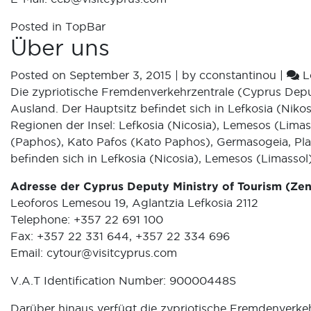
Posted in
TopBar
Über uns
Posted on
September 3, 2015
|
by
cconstantinou
|
L
Die zypriotische Fremdenverkehrzentrale (Cyprus Deput
Ausland. Der Hauptsitz befindet sich in Lefkosia (Niko
Regionen der Insel: Lefkosia (Nicosia), Lemesos (Limas
(Paphos), Kato Pafos (Kato Paphos), Germasogeia, Pla
befinden sich in Lefkosia (Nicosia), Lemesos (Limasso
Adresse der Cyprus Deputy Ministry of Tourism (Zen
Leoforos Lemesou 19, Aglantzia Lefkosia 2112
Telephone: +357 22 691 100
Fax: +357 22 331 644, +357 22 334 696
Email:
cytour@visitcyprus.com
V.A.T Identification Number: 90000448S
Darüber hinaus verfügt die zypriotische Fremdenverkeh