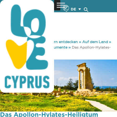
DE
You are here:
Home
»
Zypern entdecken
»
Auf dem Land
»
Sehenswürdigkeiten & Monumente
»
Das Apollon-Hylates-
Heiligtum
Das Apollon-Hylates-Heiligtum