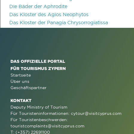
Die Bäder der Aphrodite
Das Kloster des Agios Neophytos
Das Kloster der Panagia Chrysorrogiatissa
DAS OFFIZIELLE PORTAL
FÜR TOURISMUS ZYPERN
Startseite
Über uns
Geschäftspartner
KONTAKT
Deputy Ministry of Tourism
Für Touristeninformationen:
cytour@visitcyprus.com
Für Touristenbeschwerden:
touristcomplaints@visitcyprus.com
T: (+357) 22691100