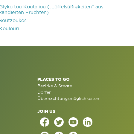
Glyko tou Koutaliou („Löffelsüßigkeiten“ aus
kandierten Früchten)
Soutzoukos
Koulouri
PLACES TO GO
Bezirke & Städte
Dörfer
Übernachtungsmöglichkeiten
JOIN US