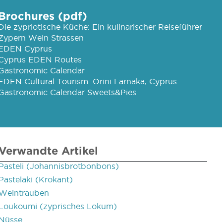
Brochures (pdf)
Die zypriotische Küche: Ein kulinarischer Reiseführer
Zypern Wein Strassen
EDEN Cyprus
Cyprus EDEN Routes
Gastronomic Calendar
EDEN Cultural Tourism: Orini Larnaka, Cyprus
Gastronomic Calendar Sweets&Pies
Verwandte Artikel
Pasteli (Johannisbrotbonbons)
Pastelaki (Krokant)
Weintrauben
Loukoumi (zyprisches Lokum)
Nüsse