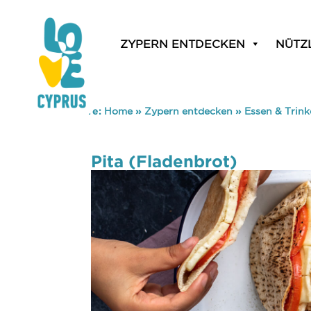
ZYPERN ENTDECKEN
NÜTZ
You are here:
Home
»
Zypern entdecken
»
Essen & Trin
Pita (Fladenbrot)