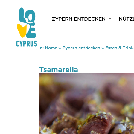
ZYPERN ENTDECKEN
NÜTZ
You are here:
Home
»
Zypern entdecken
»
Essen & Trin
Tsamarella