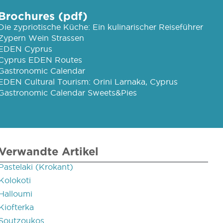
Brochures (pdf)
Die zypriotische Küche: Ein kulinarischer Reiseführer
Zypern Wein Strassen
EDEN Cyprus
Cyprus EDEN Routes
Gastronomic Calendar
EDEN Cultural Tourism: Orini Larnaka, Cyprus
Gastronomic Calendar Sweets&Pies
Verwandte Artikel
Pastelaki (Krokant)
Kolokoti
Halloumi
Kiofterka
Soutzoukos