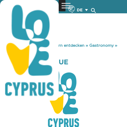
DE
You are here:
Home
»
Zypern entdecken
»
Gastronomy
»
1888 EVENT VENUE
1888 EVENT VENUE