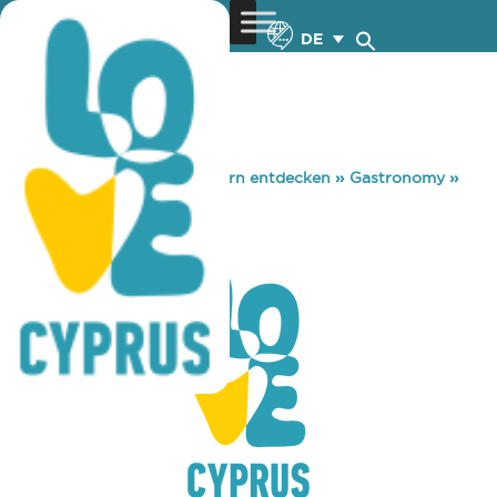
DE
You are here:
Home
»
Zypern entdecken
»
Gastronomy
»
ACES CLUB PUB
ACES CLUB PUB