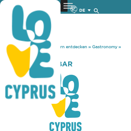
DE
You are here:
Home
»
Zypern entdecken
»
Gastronomy
»
AFTERSQUARE BAR
AFTERSQUARE BAR