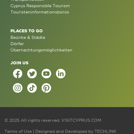
Cyprus Responsible Tourism
Touristeninformationsbüros
PLACES TO GO
Bezirke & Städte
Dörfer
Übernachtungsmöglichkeiten
JOIN US
© 2025 All rights reserved.
VISITCYPRUS.COM
Terms of Use
| Designed and Developed by
TECHLINK