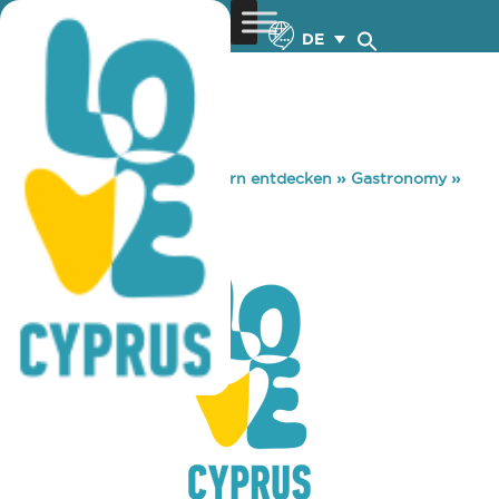
DE
You are here:
Home
»
Zypern entdecken
»
Gastronomy
»
SYN PLIN ISON
SYN PLIN ISON