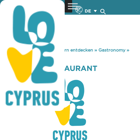
DE
You are here:
Home
»
Zypern entdecken
»
Gastronomy
»
AGAPINOR RESTAURANT
AGAPINOR RESTAURANT