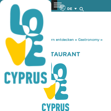
DE
You are here:
Home
»
Zypern entdecken
»
Gastronomy
»
ALICELAND RESTAURANT
ALICELAND RESTAURANT