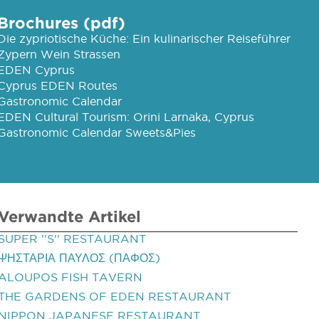
Brochures (pdf)
Die zypriotische Küche: Ein kulinarischer Reiseführer
Zypern Wein Strassen
EDEN Cyprus
Cyprus EDEN Routes
Gastronomic Calendar
EDEN Cultural Tourism: Orini Larnaka, Cyprus
Gastronomic Calendar Sweets&Pies
Verwandte Artikel
SUPER ''S'' RESTAURANT
ΨΗΣΤΑΡΙΑ ΠΑΥΛΟΣ (ΠΑΦΟΣ)
ALOUPOS FISH TAVERN
THE GARDENS OF EDEN RESTAURANT
NIPPON JAPANESE RESTAURANT