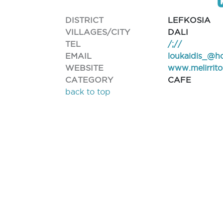
DISTRICT
LEFKOSIA
VILLAGES/CITY
DALI
TEL
/;//
EMAIL
loukaidis_@h
WEBSITE
www.melirrit
CATEGORY
CAFE
back to top