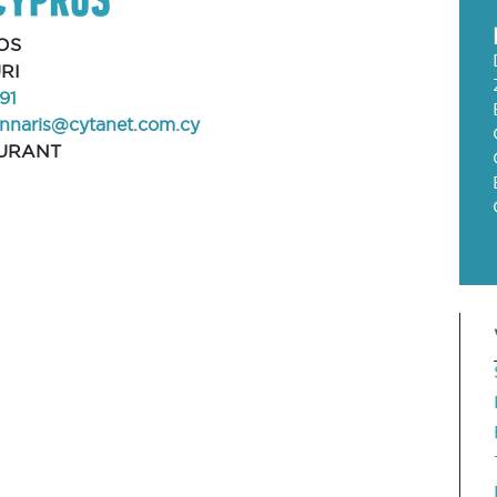
OS
RI
91
nnaris@cytanet.com.cy
URANT