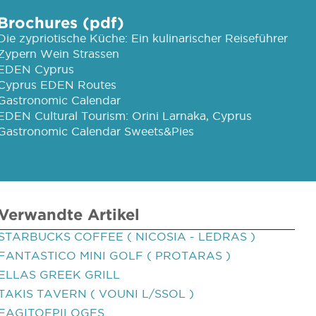
Brochures (pdf)
Die zypriotische Küche: Ein kulinarischer Reiseführer
Zypern Wein Strassen
EDEN Cyprus
Cyprus EDEN Routes
Gastronomic Calendar
EDEN Cultural Tourism: Orini Larnaka, Cyprus
Gastronomic Calendar Sweets&Pies
Verwandte Artikel
STARBUCKS COFFEE ( NICOSIA - LEDRAS )
FANTASTICO MINI GOLF ( PROTARAS )
ELLAS GREEK GRILL
TAKIS TAVERN ( VOUNI L/SSOL )
FAGITOEPILOGES